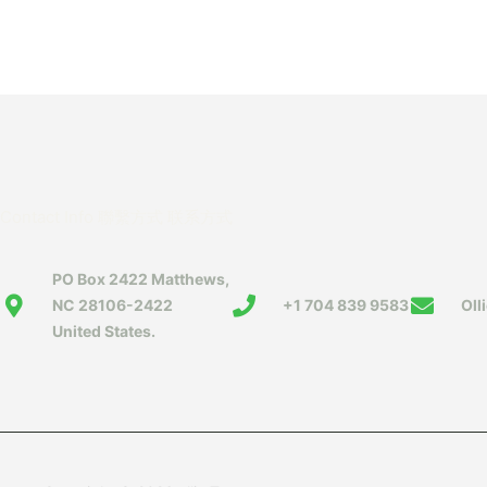
Contact Info 聯繫方式 联系方式
PO Box 2422 Matthews,
NC 28106-2422
+1 704 839 9583
Oll
United States.