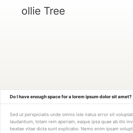
Skip
ollie Tree
to
content
Do I have enough space for a lorem ipsum dolor sit amet?
Sed ut perspiciatis unde omnis iste natus error sit volu
laudantium, totam rem aperiam, eaque ipsa quae ab illo inve
beatae vitae dicta sunt explicabo. Nemo enim ipsam volupt