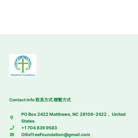
Contact Info 联系方式 聯繫方式
PO Box 2422 Matthews, NC 28106-2422， United
States.
+1 704 839 9583
OllieTreeFoundation@gmail.com