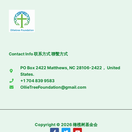
Contact Info 联系方式 聯繫方式
PO Box 2422 Matthews, NC 28106-2422， United
States.
+1 704 839 9583
OllieTreeFoundation@gmail.com
Copyright © 2026 橄榄树基金会
F
T
Y