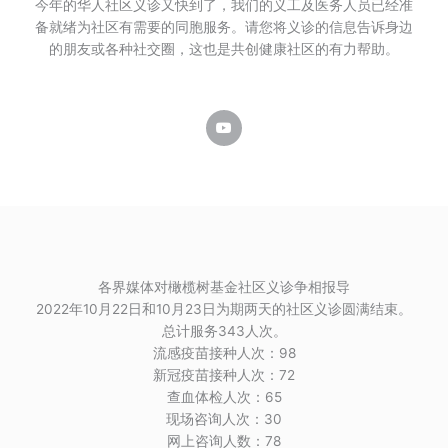
今年的华人社区义诊又快到了，我们的义工及医务人员已经准
备就绪为社区有需要的同胞服务。请您将义诊的信息告诉身边
的朋友或各种社交圈，
这也是共创健康社区的有力帮助。
Y
o
u
t
u
b
e
各界媒体对橄榄树基金社区义诊争相报导
2022年10月22日和10月23日为期两天的社区义诊圆满结束。
总计服务343人次。
流感疫苗接种人次：98
新冠疫苗接种人次：72
查血体检人次：65
现场咨询人次：30
网上咨询人数：78