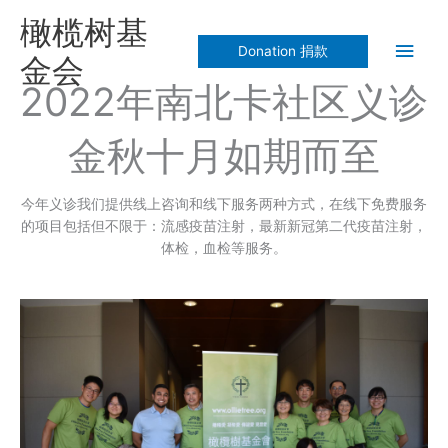
Skip
Main
橄榄树基
to
Donation 捐款
content
Men
金会
2022年南北卡社区义诊
金秋十月如期而至
今年义诊我们提供线上咨询和线下服务两种方式，在线下免费服务
的项目包括但不限于：流感疫苗注射，最新新冠第二代疫苗注射，
体检，血检等服务。