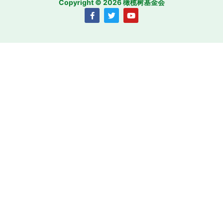
Copyright © 2026 橄榄树基金会
F
T
Y
a
w
o
c
i
u
e
t
t
b
t
u
o
e
b
o
r
e
k
-
f