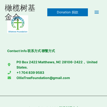
Skip
Main
橄榄树基
to
Donation 捐款
content
Men
金会
Contact Info 联系方式 聯繫方式
PO Box 2422 Matthews, NC 28106-2422， United
States.
+1 704 839 9583
OllieTreeFoundation@gmail.com