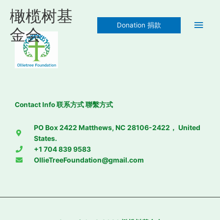
Skip
Main
橄榄树基
to
Donation 捐款
content
Men
金会
Contact Info 联系方式 聯繫方式
PO Box 2422 Matthews, NC 28106-2422， United
States.
+1 704 839 9583
OllieTreeFoundation@gmail.com