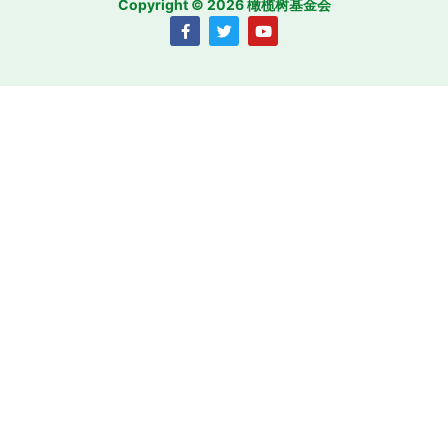
Copyright © 2026 橄榄树基金会
F
T
Y
a
w
o
c
i
u
e
t
t
b
t
u
o
e
b
o
r
e
k
-
f